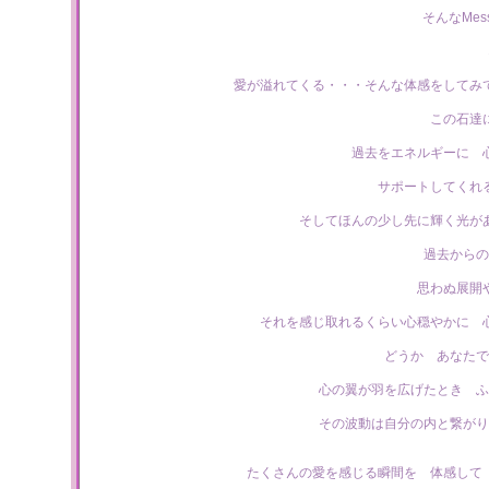
そんなMe
愛が溢れてくる・・・そんな体感をしてみ
この石達
過去をエネルギーに 
サポートしてくれ
そしてほんの少し先に輝く光が
過去からの
思わぬ展開
それを感じ取れるくらい心穏やかに 
どうか あなたで
心の翼が羽を広げたとき ふ
その波動は自分の内と繋がり
たくさんの愛を感じる瞬間を 体感して