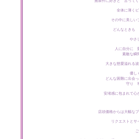
無条件に好きと 言ってく
全体に薄くピ
その中に美しい
どんなときも 
やさ
人に自分に 
素敵な瞬
大きな慈愛溢れる波
優し
どんな困難に出会っ
守り 
安堵感に包まれて心
店頭価格からは大幅なプ
リクエストとサ
ご