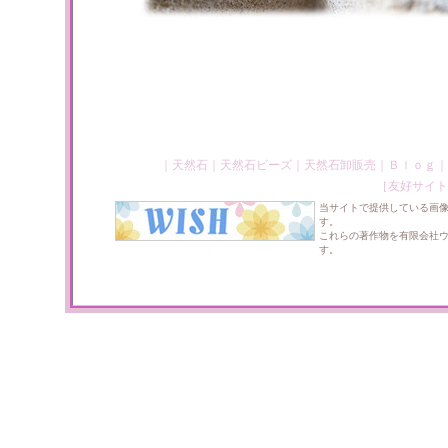
｜
天然石
｜
天然石ビーズ
｜
天然石卸販売
｜
Ｂｌｏｇ
｜
［友好サイト
当サイトで提供している画
す。
これらの著作物を有限会社
す。