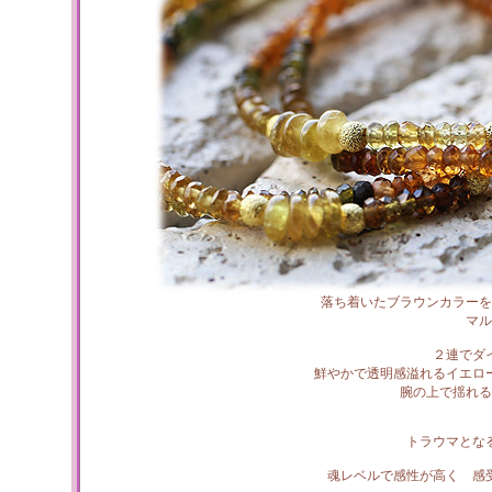
落ち着いたブラウンカラーを
マル
２連でダ
鮮やかで透明感溢れるイエロ
腕の上で揺れる
トラウマとな
魂レベルで感性が高く 感