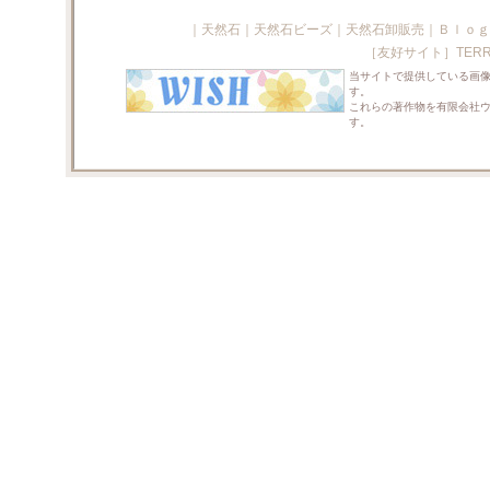
｜
天然石
｜
天然石ビーズ
｜
天然石卸販売
｜
Ｂｌｏｇ
［友好サイト］
TERR
当サイトで提供している画
す。
これらの著作物を有限会社
す。