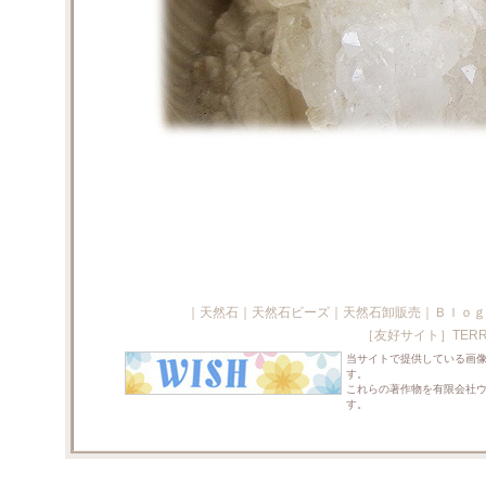
｜
天然石
｜
天然石ビーズ
｜
天然石卸販売
｜
Ｂｌｏｇ
［友好サイト］
TERR
当サイトで提供している画
す。
これらの著作物を有限会社
す。