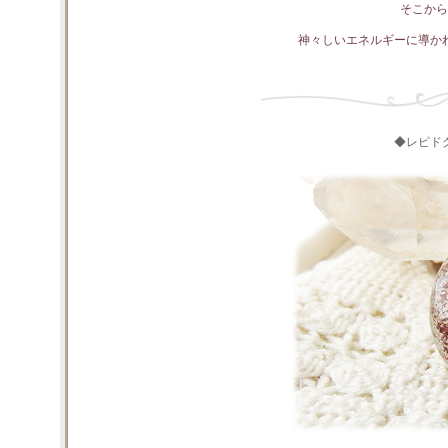
そこか
神々しいエネルギーに導か
◆レピド