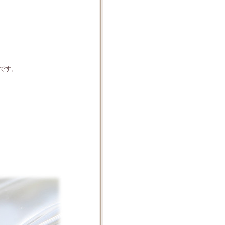
。
です。