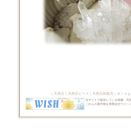
｜
天然石
｜
天然石ビーズ
｜
天然石卸販売
｜
Ｂｌｏｇ
当サイトで提供している画像・写
これらの著作物を有限会社ウイッ