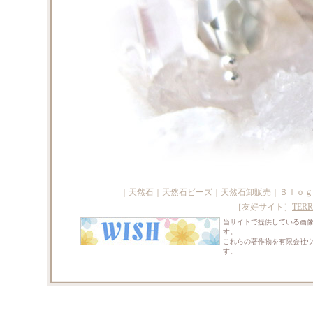
｜
天然石
｜
天然石ビーズ
｜
天然石卸販売
｜
Ｂｌｏｇ
［友好サイト］
TERR
当サイトで提供している画
す。
これらの著作物を有限会社
す。