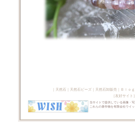
｜
天然石
｜
天然石ビーズ
｜
天然石卸販売
｜
Ｂｌｏｇ
［友好サイト
当サイトで提供している画像・写
これらの著作物を有限会社ウイッ