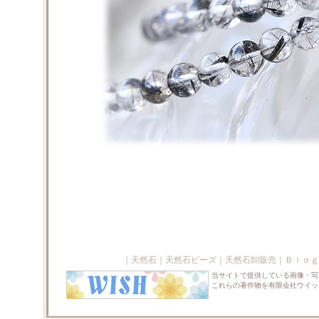
｜
天然石
｜
天然石ビーズ
｜
天然石卸販売
｜
Ｂｌｏｇ
当サイトで提供している画像・写
これらの著作物を有限会社ウイッ