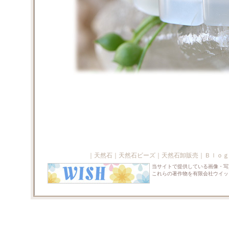
｜
天然石
｜
天然石ビーズ
｜
天然石卸販売
｜
Ｂｌｏｇ
当サイトで提供している画像・写
これらの著作物を有限会社ウイッ