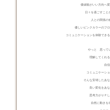
価値観がいい方向へ変
日々を過ごすこと
人との関係の
優しいピンクカラーのフロ
コミュニケーションを体験できる
やっと 思って
理解してくれる
自信
コミュニケーショ
そんな安堵したあな
良い変化をあな
思考力がＵＰ
自然に動きを