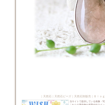
｜
天然石
｜
天然石ビーズ
｜
天然石卸販売
｜
Ｂｌｏｇ
当サイトで提供している画像・写
これらの著作物を有限会社ウイッ