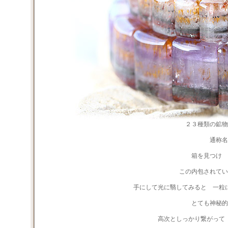
２３種類の鉱
通称名
箱を見つけ
この内包されてい
手にして光に翳してみると 一粒
とても神秘的
高次としっかり繋がって