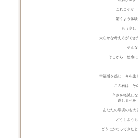
これこそが 
驚くよう体験
もう少し
大らかな考え方ができ
そんな
そこから 使命に
幸福感を感じ 今を生
この石は そ
辛さを軽減しな
道しるべを
あなたの環境のも大
どうしようも
どうにかなってきたと