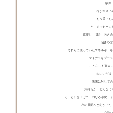
瞬間
魂が本当に
もう重いも
と メッセージ
葛藤し 悩み 向き合
悩みや苦
それらに使っていたエネルギーを
マイナスをプラス
こんなにも寛大に
心の力が抜
未来に対しての
気持ちが どんなに
ぐっと引き上げて 内なる浄化 そ
次の展開へと向かいた
心強い