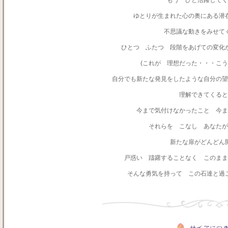
もう ひと活躍してく
ゆとりが生まれた心の奥にある潜
不思議な動きをみせて
ひとつ ふたつ 段階をあげての変化
(これが 理想だった・・・こう
自分でも新たな発見をしたような自分の望
理解できてくると
今まで気付けなかったこと 今ま
それらを こなし あなた
新たな扉がどんどん
戸惑い 躊躇することなく このまま
そんな勇気を持って この石達と過