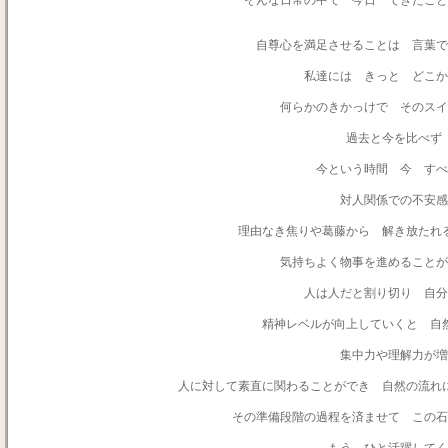
そんな日常の中で 今日 できたこと
自尊心を満足させることは 言葉で
私達には きっと どこか
何らかのきかっけで そのス
過去と今を比べず
今という時間 今 す
対人関係での不安
理由なき焦りや葛藤から 解き放たれ
気持ちよく物事を進めることが
人は人だと割り切り 自分
精神レベルが向上していくと 自
集中力や理解力が増
人に対して素直に関わることができ 自然の流れ
その準備段階の過程を済ませて この石