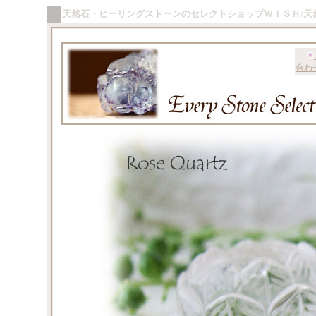
天然石・ヒーリングストーンのセレクトショップＷＩＳＨ/天
合わ