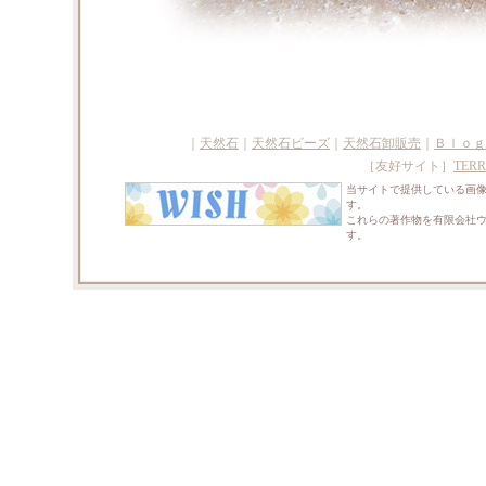
｜
天然石
｜
天然石ビーズ
｜
天然石卸販売
｜
Ｂｌｏｇ
［友好サイト］
TERR
当サイトで提供している画
す。
これらの著作物を有限会社
す。