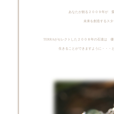
あなたが創る２００９年が 
未来を創造するスタ
TERRAがセレクトした２００８年の石達は 
生きることができますように・・・