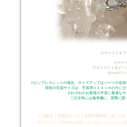
カヤナイト＆ア
カヤナイ
アゼツライト丸ビーズ/
Silver
※ピンブレスレットの場合、サイズアップはパーツの追加
現状の完成サイズは、手首周り１４ｃｍの方に少
それぞれのお客様の手首に最適なサ
ご注文時には備考欄に、実際に図っ
｜
｜
｜
｜
天然石
天然石ビーズ
天然石卸販売
Ｂｌｏｇ
［友好サイト］
TERRA WISH
｜
炭パワー
｜
インテリア