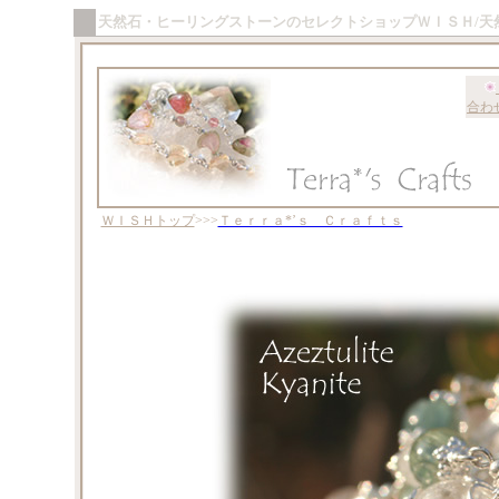
天然石・ヒーリングストーンのセレクトショップＷＩＳＨ/天
合わ
ＷＩＳＨトップ
>>>
Ｔｅｒｒａ*’ｓ Ｃｒａｆｔｓ