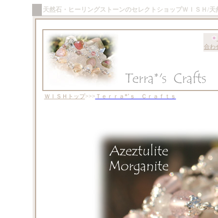
天然石・ヒーリングストーンのセレクトショップＷＩＳＨ/天
合わ
ＷＩＳＨトップ
>>>
Ｔｅｒｒａ*’ｓ Ｃｒａｆｔｓ