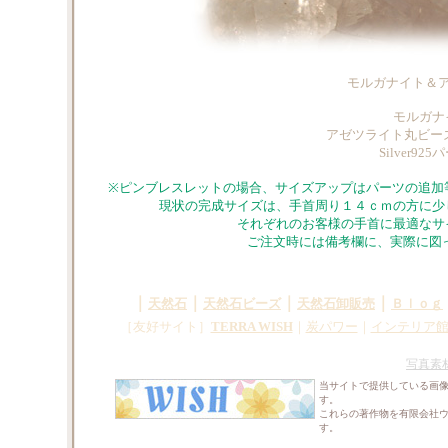
モルガナイト＆
モルガナ
アゼツライト丸ビーズ/
Silver
※ピンブレスレットの場合、サイズアップはパーツの追加
現状の完成サイズは、手首周り１４ｃｍの方に少
それぞれのお客様の手首に最適なサ
ご注文時には備考欄に、実際に図っ
｜
｜
｜
｜
天然石
天然石ビーズ
天然石卸販売
Ｂｌｏｇ
［友好サイト］
TERRA WISH
｜
炭パワー
｜
インテリア
写真素
当サイトで提供している画
す。
これらの著作物を有限会社
す。