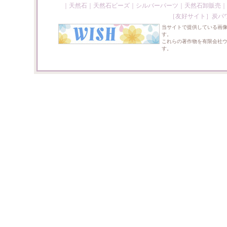
｜
天然石
｜
天然石ビーズ
｜
シルバーパーツ
｜
天然石卸販売
｜
［友好サイト］
炭パ
当サイトで提供している画
す。
これらの著作物を有限会社
す。