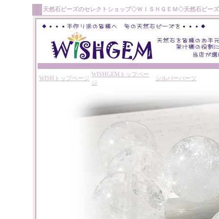
天然石ビーズ
のセレクトショップ◇
ＷＩＳＨＧＥＭ
◇
天然石ビーズ
WISHGEMトップペー
WISHトップページ
シルバーパーツ
ジ