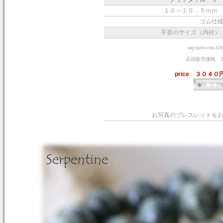
１０～１０．５ｍｍ
ゴム仕
手首のサイズ（内径）
wg-sptn-crs-10
店頭販売価格 3
price ３０４
お写真のブレスレットを