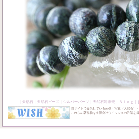
｜
天然石
｜
天然石ビーズ
｜
シルバーパーツ
｜
天然石卸販売
｜
Ｂｌｏｇ
｜
当サイトで提供している画像・写真（天然石）
これらの著作物を有限会社ウイッシュの許諾を