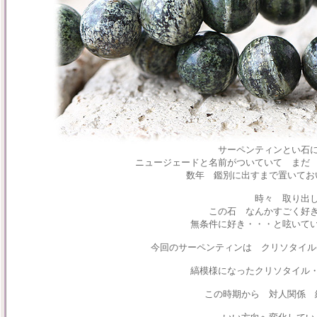
サーペンティンとい石
ニュージェードと名前がついていて まだ
数年 鑑別に出すまで置いてお
時々 取り出
この石 なんかすごく好
無条件に好き・・・と呟いて
今回のサーペンティンは クリソタイル
縞模様になったクリソタイル
この時期から 対人関係