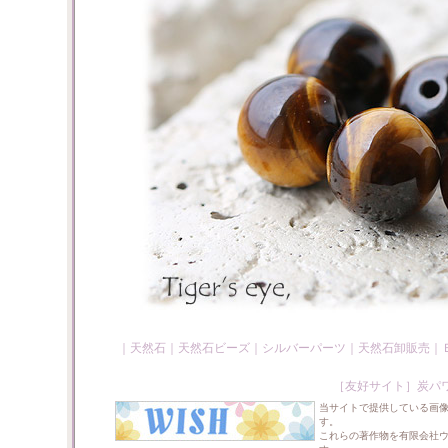
｜
天然石
｜
天然石ビーズ
｜
シルバーパーツ
｜
天然石卸販売
｜
［友好サイト］
炭パ
当サイトで提供している画
す。
これらの著作物を有限会社